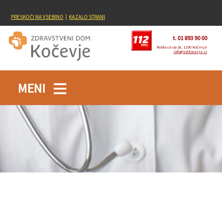
PRESKOČI NA VSEBINO
|
KAZALO STRANI
t. 01 893 90 00
Roška cesta 18, 1330 Kočevje
info@zdkocevje.si
MENI