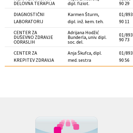
DELOVNA TERAPIJA
dipl. fiziot.
90 29
DIAGNOSTIČNI
Karmen Šturm,
01/893
LABORATORIJ
dipl. inž. kem. teh.
90 11
CENTER ZA
Adrijana Hodžić
01/893
DUŠEVNO ZDRAVJE
Bunderla, univ. dipl.
90 73
ODRASLIH
soc. del.
CENTER ZA
Anja Škufca, dipl.
01/893
KREPITEV ZDRAVJA
med. sestra
90 56