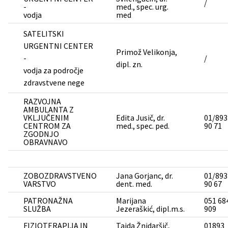
/
-
med., spec. urg.
vodja
med
SATELITSKI
URGENTNI CENTER
Primož Velikonja,
-
/
dipl. zn.
vodja za področje
zdravstvene nege
RAZVOJNA
AMBULANTA Z
VKLJUČENIM
Edita Jusič, dr.
01/893
CENTROM ZA
med., spec. ped.
90 71
ZGODNJO
OBRAVNAVO
ZOBOZDRAVSTVENO
Jana Gorjanc, dr.
01/893
VARSTVO
dent. med.
90 67
PATRONAŽNA
Marijana
051 68
SLUŽBA
Jezeraškić, dipl.m.s.
909
FIZIOTERAPIJA IN
Tajda Žnidaršič,
01893