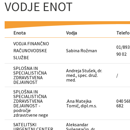
VODJE ENOT
Enota
Vodja
Telefo
VODJA FINANČNO
01/893
RAČUNOVODSKE
Sabina Rožman
90 0
SLUŽBE
SPLOŠNA IN
Andreja Stušek, dr.
SPECIALISTIČNA
med., spec. druž.
/
ZDRAVSTVENA
med.
DEJAVNOST
SPLOŠNA IN
SPECIALISTIČNA
ZDRAVSTVENA
.Ana Matejka
040 56
DEJAVNOST -
Tomič, dipl.m.s.
682
področje
zdravstvene nege
SATELITSKI
Aleksandar
URGENTNI CENTER
Svilengaćin, dr.