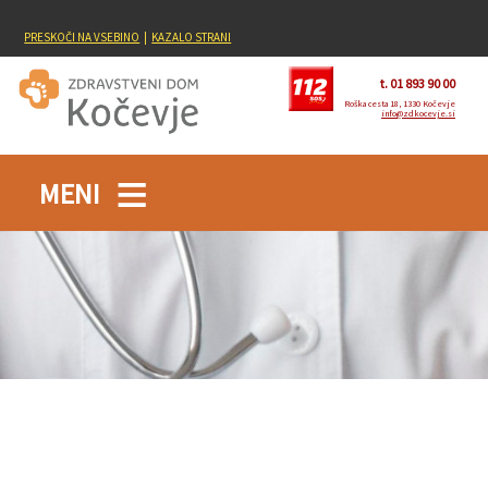
PRESKOČI NA VSEBINO
|
KAZALO STRANI
t. 01 893 90 00
Roška cesta 18, 1330 Kočevje
info@zdkocevje.si
MENI