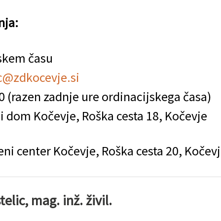
nja:
jskem času
c@zdkocevje.si
0 (razen zadnje ure ordinacijskega časa)
ni dom Kočevje, Roška cesta 18, Kočevje
eni center Kočevje, Roška cesta 20, Kočev
ic, mag. inž. živil.