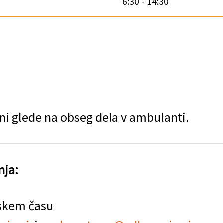
6:30 - 14:30
ni glede na obseg dela v ambulanti.
nja:
jskem času