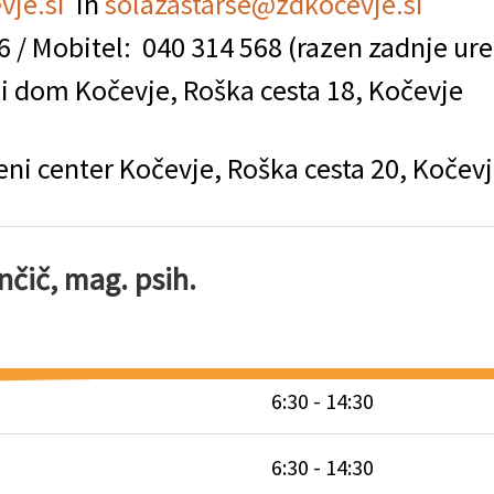
vje.si
in
solazastarse@zdkocevje.si
6 / Mobitel:
040 314 568 (razen zadnje ure
ni dom Kočevje, Roška cesta 18, Kočevje
eni center Kočevje, Roška cesta 20, Kočev
nčič,
mag. psih.
6:30 - 14:30
6:30 - 14:30