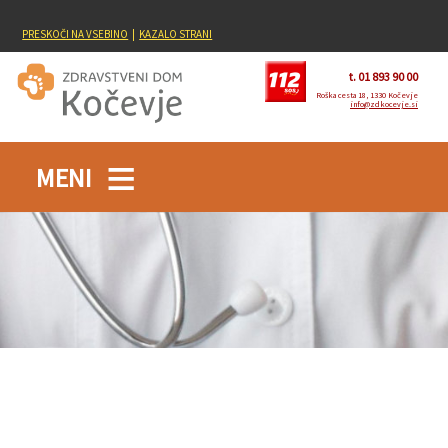
PRESKOČI NA VSEBINO
|
KAZALO STRANI
t. 01 893 90 00
Roška cesta 18, 1330 Kočevje
info@zdkocevje.si
MENI